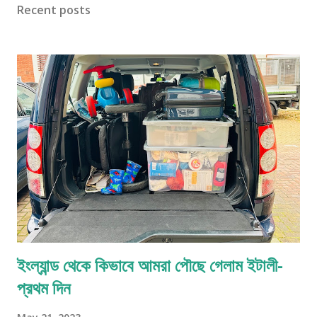
Recent posts
পেট্রোল বা ডীজেল নিজেদের ভরতে হয়। প্রত্যেক মাছিনের একটা করে নাম্বার থাকে।
তেল ভরা হয়ে গেলে কাউন্টার আ গিয়ে পে করে আস্তে হয়।সুইজারল্যান্ড বর্ডার আসার ঘণ্টা
খানেক আগে থেকেই আল্পস পাহাড় দেখা যায়। সে এক অপরূপ দৃশ্য। আমার মনে আছে
প্রত্যেক বার শিলিগুড়ি থেকে সেবকের দিকে এগোতে প্রথম বার যখন পাহাড় দেখা যায় মনটা
ভাল হয়ে যায়। এবারেও তাই হল...
ইংল্যান্ড থেকে কিভাবে আমরা পৌছে গেলাম ইটালী-
প্রথম দিন