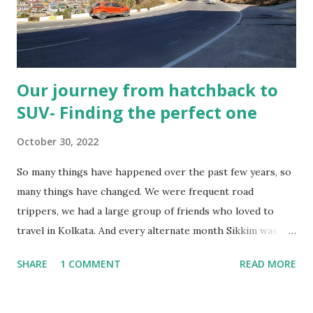
Our journey from hatchback to
SUV- Finding the perfect one
October 30, 2022
So many things have happened over the past few years, so
many things have changed. We were frequent road
trippers, we had a large group of friends who loved to
travel in Kolkata. And every alternate month Sikkim was
our place to go. Covid changed everything. It made us stay
SHARE
1 COMMENT
READ MORE
at home and cancel most of our plans. Most of us are
affected by Covid in some manner, directly or indirectly. But
not all that happened was bad. We also became parents last