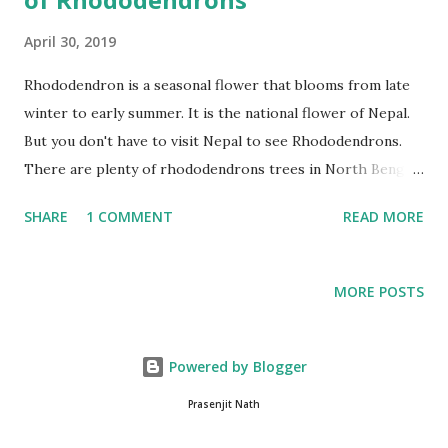
April 30, 2019
Rhododendron is a seasonal flower that blooms from late
winter to early summer. It is the national flower of Nepal.
But you don't have to visit Nepal to see Rhododendrons.
There are plenty of rhododendrons trees in North Bengal
and different parts of Sikkim. When rhododendrons bloom
SHARE
1 COMMENT
READ MORE
together it is a treat to the eyes. The Sikkimese part of
Sigalila national park is mostly covered with
rhododendrons. The Rhododendron sanctuary in Barsey is
MORE POSTS
the place to go during this time of the year. The sanctuary
is spread across 104 sqkm. There are three points of entry
into the sanctuary from Hiley, Dentam and Soresh. Tourists
Powered by Blogger
generally prefer Hilley because it is approachable by road.
Prasenjit Nath
From Hilley it is a 4km hike inside the sanctuary which