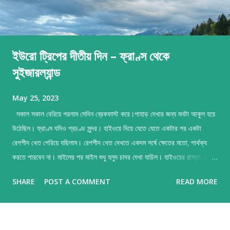
ইউরো ট্রিপের দীতীয় দিন – ফ্রাণ্স থেকে
সুইজারল্যান্ড
May 25, 2023
সকাল সকাল বেরিয়ে পরলাম সেদিন ব্রেকফাস্ট করে।পাহাড় দেখার জন্য মনটা আকুল হয়ে
উঠেছিল। ফ্রাণ্স যদিও প্রচণ্ড সুন্দর। হাইওয়ে দিয়ে যেতে যেতে একটার পর একটা
রেপশীদ খেত পেরিয়ে যছিলাম। রেপশীদ খেত দেখতে একদম সর্ষে ক্ষেতের মতো, পার্থক্য
করতে পারবেন না। মাইলের পর মাইল শুধু হলুদ চাদর দেখা যাচিল। হাইওয়ের রাস্তা একদম
মাখনের মত। ইংল্যান্ডএর থেকে অনেকটা ভালো। কারন হবে হইত এখনকার টোল ট্যাক্স।
SHARE
POST A COMMENT
READ MORE
পড়ে হিসাব করেছিলাম ফ্রাণ্সএ আমরা প্রায় 200 পাউন্ড টোল ট্যাক্স দিয়েছি। লাঞ্চ
করলাম একটা সার্ভিস এ দাড়িয়ে। ভাগ্যক্রমে পেয়ে গেলাম KFC। যদিও সেই KFC
আমাদের দেশের KFC র থেকে অনেকটা আলাদা টৈস্ট। গাড়িতে ডীজেল ভরে বেরিয়ে
পরলাম সুইজারল্যান্ড বর্ডার র দিকে। একটা কথা বলে রাখী এখানে পেট্রোল পাম্প আ