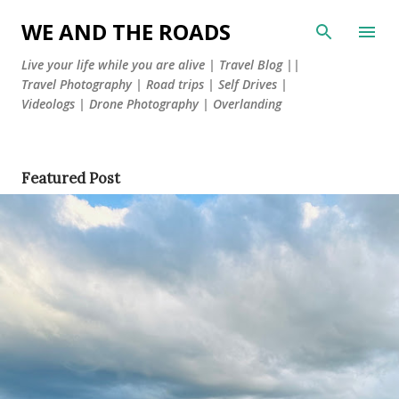
Skip to main content
WE AND THE ROADS
Live your life while you are alive | Travel Blog ||
Travel Photography | Road trips | Self Drives |
Videologs | Drone Photography | Overlanding
P
Featured Post
o
s
t
s