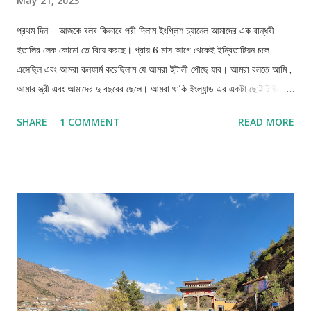
May 21, 2023
প্রথম দিন – আজকে বলব কিভাবে পরী দিলাম ইংগ্লিশ চ্যানেল আমাদের এক বান্ধবী
ইতালির লেক কোমো তে বিয়ে করছে। প্রায় 6 মাস আগে থেকেই ইন্বিতাটিয়ন চলে
এসেছিল এবং আমরা কনফার্ম করেছিলাম যে আমরা ইটালী পৌছে যাব। আমরা বলতে আমি ,
আমার স্ত্রী এবং আমাদের দু বছরের ছেলে। আমরা থাকি ইংল্যান্ড এর একটা ছোট্ট টাউন
এ।লোক ডাউনের দৌলতে ইউরোপ যেতে পারিনি প্রায় 3 বছর । কিন্তু এইবার ডিসাইড
SHARE
1 COMMENT
READ MORE
করলাম ড্রাইভ করে ইটালী যাব। সেই মত ছুটি নিয়ে নেওয়া হল অফিস থেকে। প্রায় 3 মাস
আগে অ্যাপ্লাই করা হল ফ্রাণ্স ভিসা। ভিসা অ্যাপয়েন্টমেন্ট পেতে দেরি হল কিন্তু ভিসা
এসে গেল ট্রিপ শুরু হওয়ার ঠিক 2 দিন আগে। কিছুদিন বেশি ছুটি নিয়ে আমরা সুইজারল্যান্ড
, ইটালী এবং ফ্রাণ্স ঘুরবো ডিসাইড করলাম। টোটাল 10 দিনের একটা প্লান হল।টোটাল
3500 কিলোমিটার। যেহেতু ছোট বাচ্চা নিয়ে যাচ্ছি তাই রেস্ট ও দরকার , এবং জগ ঘুরে
দেখার জন্য সময় ও দরকার। আগেকার মত ওই তাড়াহুড়ো করে ঘুরতে র ভাল লাগে না।
ইংল্যান্ড এবং এউরোপের বাকি দেশের মধ্যে গাড়ি চালানোর কিছু বেসিক পার্থক্য আছে।
সোব থেকে বড় পার্থক্য হল কোন দিকে গাড়ি চলছি। ইংল্যান্ড ঠিক ইন্ডিয়া র মত। কিন্তু
ফ্রাণ্স , ...