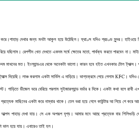
 করে।পাহাড় দেখার জন্য মনটা আকুল হয়ে উঠেছিল। ফ্রাণ্স যদিও প্রচণ্ড সুন্দর। হাইওয়ে দ
য়ে যছিলাম। রেপশীদ খেত দেখতে একদম সর্ষে ক্ষেতের মতো, পার্থক্য করতে পারবেন না। মাই
 একদম মাখনের মত। ইংল্যান্ডএর থেকে অনেকটা ভালো। কারন হবে হইত এখনকার টোল ট্যাক্স। 
ট্যাক্স দিয়েছি। লাঞ্চ করলাম একটা সার্ভিস এ দাড়িয়ে। ভাগ্যক্রমে পেয়ে গেলাম KFC। যদিও 
গাড়িতে ডীজেল ভরে বেরিয়ে পরলাম সুইজারল্যান্ড বর্ডার র দিকে। একটা কথা বলে রাখী এখ
প্রত্যেক মাছিনের একটা করে নাম্বার থাকে। তেল ভরা হয়ে গেলে কাউন্টার আ গিয়ে পে করে আস
েই আল্পস পাহাড় দেখা যায়। সে এক অপরূপ দৃশ্য। আমার মনে আছে প্রত্যেক বার শিলিগুড়ি থ
নটা ভাল হয়ে যায়। এবারেও তাই হল।