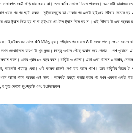
ে সাধারণত কেউ গাড়ি দার করায় না। তবে বর্ডার দেখলে চিনতে পারবেন। অনেকটা আমাদের তো
ফ্লাগ থাকে পর পর দুটো ভবনে। সুইজারল্যান্ড আ ঢোকার পর একটা হাইওয়ে স্টিকার কিনতে হয় 
রে রোড ট্যাক্স দিতে হয় না বা হাইওয়ে তে টোল ট্যাক্স দিতে হয় না। এই স্টিকার টা এক বছরের 
িকে। ইংটেরলকেন থেকে 40 মিনিতু দূরে। পৌছাতে প্রায় রাত 8 টা বেজে গেল। ফোনে ফোনে বা
তখন দেখেছিলাম যায়গা টা খুব সুন্দর। কিন্তু ওখানে পৌছে অবাক হয়ে গেলাম। বেশ পুরোনো এ
য়েলকাম করল। ওনার প্রায় ৮০ বছর বয়স। বাড়িটা ৩ তোলা। একা একা থাকেন ৩ তলায়, দোতলা
, কয়েকটা পাহাড়ে ঘেরা। গুটি কয়েক চালেট দেখা যায় আসে পাশে। তবে বাড়িটির ভিতর টা প
 এখানে আলো থাকে বছরের এই সময়। অনেকটা দুরত্য কভার করার পর যখন এরকম একটা যায়
 র ঘুরে দেখবো জুংগ্ফ্রাউ এবং ইংটেরলকেন