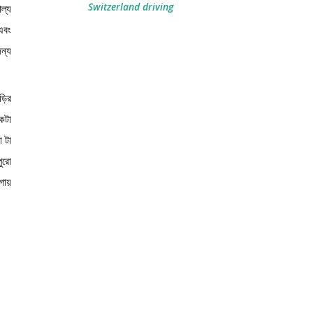
Switzerland driving
ল্য
এবং
জন্য
ড়ির
কটা
 টা
ুরো
গায়