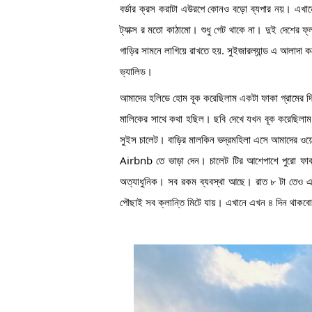
বর্ডার ক্রস করাটা এউরপে কোনও বড়ো ব্যপার নয়। এখান
ট্যাক্স র মতো কাঠামো। শুধু গেট থাকে না। দুই দেশের 
গাড়ির সামনে লাগিয়ে রাখতে হয়. সুইজারল্যান্ড এ আলাদা ক
ভ্যালিড।
আমাদের হলিডে হোম বূক করেছিলাম একটা ফাকা গ্রামের দ
মালিকের সাথে কথা হছিল। ছবি দেখে যখন বূক করেছিলাম 
সুইস চালেট। বাড়ির মালকিন ভদ্রমহিলা এসে আমাদের ও
Airbnb তে ভাড়া দেন। চালেট টির আশেপাশে পুরো ফাকা
অত্যাধুনিক। সব রকম ব্যবস্থা আছে। রাত ৮ টা তেও
পৌছাই সব ক্লান্তি মিটে যায়। এখানে এখন ৪ দিন থাকবো,