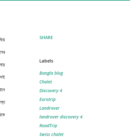
SHARE
িয়ে
লের
Labels
পড়ে
Bangla blog
সেই
Chalet
ানে
Discovery 4
Eurotrip
্তে
Landrover
েকে
landrover discovery 4
RoadTrip
Swiss chalet